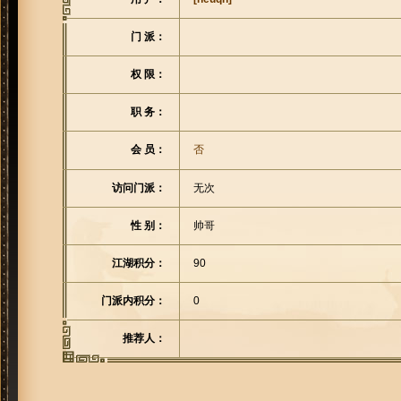
门 派：
权 限：
职 务：
会 员：
否
访问门派：
无次
性 别：
帅哥
江湖积分：
90
门派内积分：
0
推荐人：