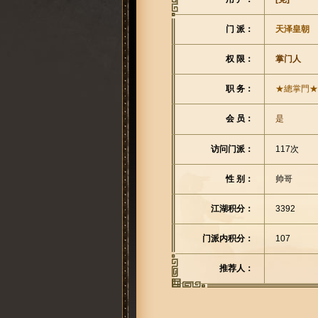
门 派：
天泽皇朝
权 限：
掌门人
职 务：
★總掌門★
会 员：
是
访问门派：
117次
性 别：
帅哥
江湖积分：
3392
门派内积分：
107
推荐人：