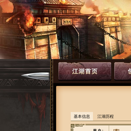
基本信息
江湖历程
用 户：
[党]