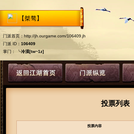
【桀骜】
门派首页：
http://jh.ourgame.com/106409.jh
门派 ID：
106409
掌门：
╰冷漠[tw~1z]
投票列表
投票内容