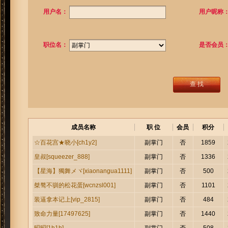
用户名：
用户昵称
职位名：
是否会员
查 找
成员名称
职 位
会员
积分
副掌门
否
1859
☆百花宫★晓小[ch1y2]
副掌门
否
1336
皇叔[squeezer_888]
副掌门
否
500
【星海】獨舞メヾ[xiaonangua1111]
副掌门
否
1101
桀骜不驯的松花蛋[wcnzsl001]
副掌门
否
484
装逼拿本记上[vip_2815]
副掌门
否
1440
致命力量[17497625]