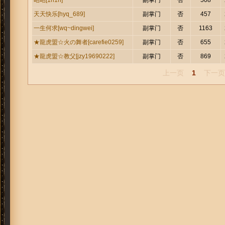
副掌门
否
508
昭昭[1h1h]
副掌门
否
457
天天快乐[hyq_689]
副掌门
否
1163
一生何求[wq~dingwei]
副掌门
否
655
★龍虎盟☆火の舞者[carefie0259]
副掌门
否
869
★龍虎盟☆教父[jzy19690222]
上一页
1
下一