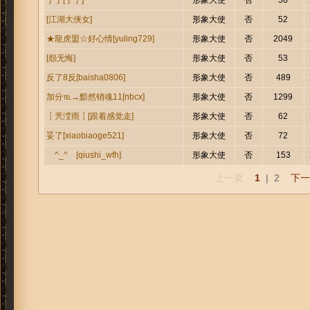
形象大使
否
56
丁丁[丁丁]
形象大使
否
52
[江湖大侠女]
形象大使
否
2049
★龍虎盟☆好心情[yuling729]
形象大使
否
53
[怨无悔]
形象大使
否
489
反了8反[baisha0806]
形象大使
否
1299
加分℡→黯然销魂11[nbcx]
形象大使
否
62
┇兲漟雨┇[跟着感觉走]
形象大使
否
72
妥了[xiaobiaoge521]
形象大使
否
153
ゞ^_^ゞ[qiushi_wfh]
上一页
1
|
2
下