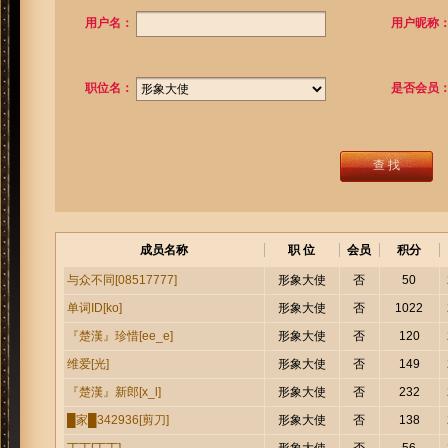
用户名：
用户昵称
职位名：
是否会员
查 找
成员名称
职 位
会员
积分
形象大使
否
50
与众不同[08517777]
形象大使
否
1022
单词ID[ko]
形象大使
否
120
『楚漢』珍惜[ee_e]
形象大使
否
149
维爱[光]
形象大使
否
232
『楚漢』新郎[x_l]
形象大使
否
138
█家█342936[剪刀]