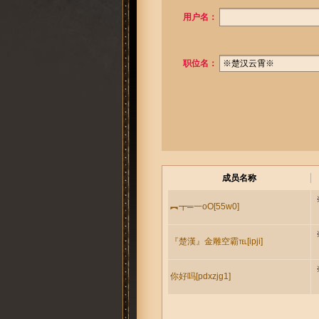
用户名：
职位名：
成员名称
︻┳═一oO[55w0]
『楚漢』金雕空霸℡[ipji]
你好吗[pdxzjg1]