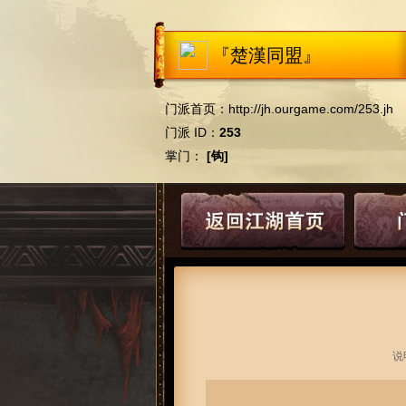
『楚漢同盟』
门派首页：
http://jh.ourgame.com/253.jh
门派 ID：
253
掌门：
[钩]
说