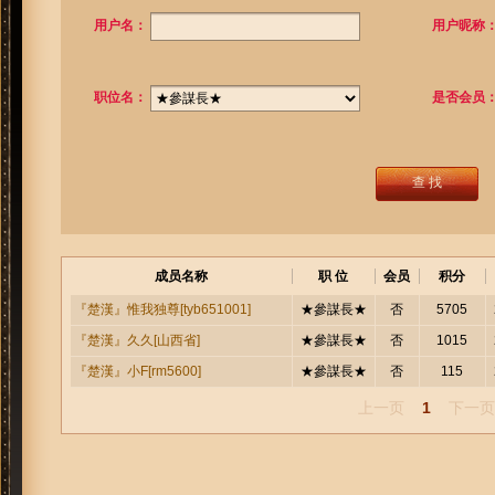
用户名：
用户昵称
职位名：
是否会员
查 找
成员名称
职 位
会员
积分
★參謀長★
否
5705
『楚漢』惟我独尊[tyb651001]
★參謀長★
否
1015
『楚漢』久久[山西省]
★參謀長★
否
115
『楚漢』小F[rm5600]
上一页
1
下一